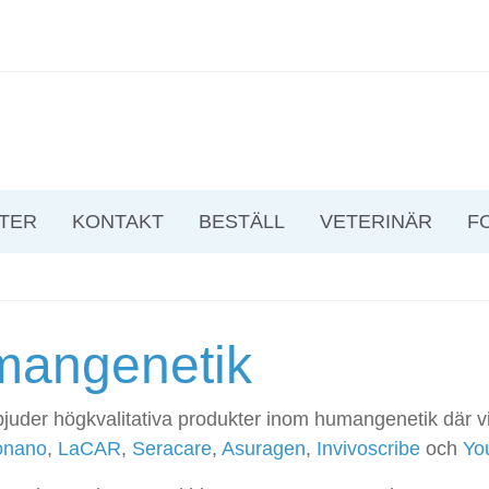
TER
KONTAKT
BESTÄLL
VETERINÄR
F
angenetik
rbjuder högkvalitativa produkter inom humangenetik där 
onano
,
LaCAR
,
Seracare
,
Asuragen
,
Invivoscribe
och
Yo