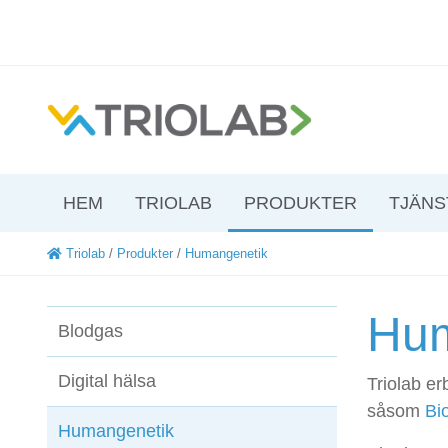
HEM
TRIOLAB
PRODUKTER
TJÄNS
Triolab
/
Produkter
/
Humangenetik
Hum
Blodgas
Digital hälsa
Triolab e
såsom
Bi
Humangenetik