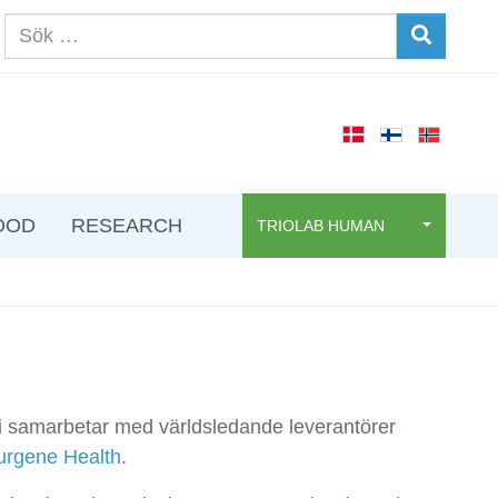
OOD
RESEARCH
TRIOLAB HUMAN
vi samarbetar med världsledande leverantörer
urgene Health
.