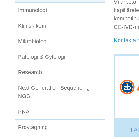
Vi arbeta
Immunologi
kapillärel
kompatibl
Klinisk kemi
CE-IVD-mä
Kontakta 
Mikrobiologi
Patologi & Cytologi
Research
Next Generation Sequencing
NGS
PNA
Provtagning
FA