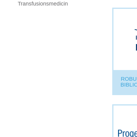
Transfusionsmedicin
ROBU
BIBLI