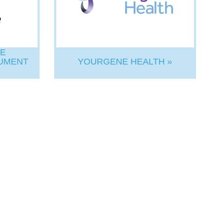
CE
UMENT
YOURGENE HEALTH »