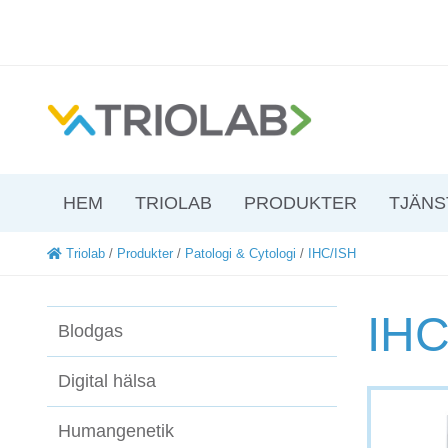
HEM
TRIOLAB
PRODUKTER
TJÄNS
Triolab
/
Produkter
/
Patologi & Cytologi
/
IHC/ISH
IHC
Blodgas
Digital hälsa
Humangenetik