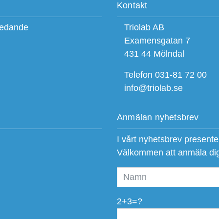
Kontakt
ledande
Triolab AB
Examensgatan 7
431 44 Mölndal
Telefon 031-81 72 00
info@triolab.se
Anmälan nyhetsbrev
I vårt nyhetsbrev present
Välkommen att anmäla di
2+3=?