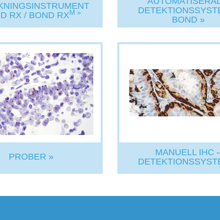
AUTOMATISERA
KNINGSINSTRUMENT
DETEKTIONSSYST
M »
D RX / BOND RX
BOND »
MANUELL IHC 
PROBER »
DETEKTIONSSYST