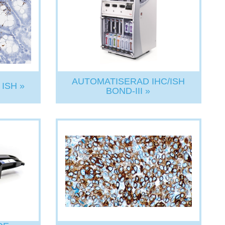
AUTOMATISERAD IHC/ISH
ISH »
BOND-III »