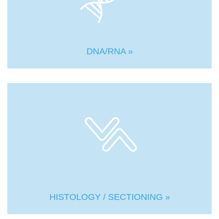
DNA/RNA »
HISTOLOGY / SECTIONING »