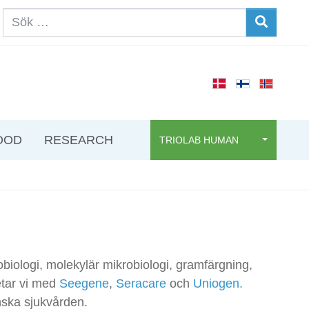
OOD
RESEARCH
TRIOLAB HUMAN
obiologi, molekylär mikrobiologi, gramfärgning,
etar vi med
Seegene
,
Seracare
och
Uniogen.
enska sjukvården.