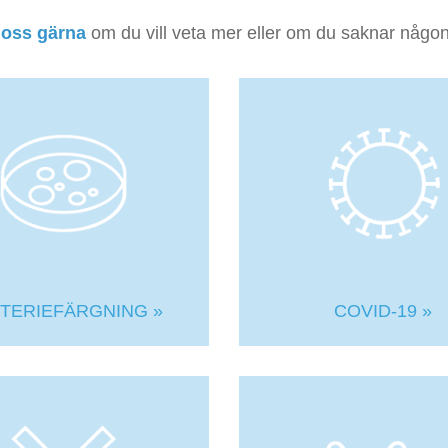
 oss gärna
om du vill veta mer eller om du saknar någon
TERIEFÄRGNING »
COVID-19 »