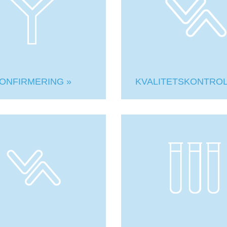
ONFIRMERING »
KVALITETSKONTROL