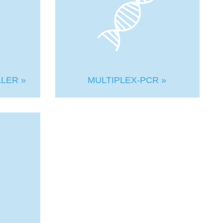
LER »
MULTIPLEX-PCR »