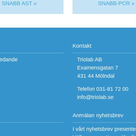
SNABB AST »
SNABB-PCR »
Kontakt
ledande
Triolab AB
Examensgatan 7
431 44 Mölndal
Telefon 031-81 72 00
info@triolab.se
Anmälan nyhetsbrev
I vårt nyhetsbrev present