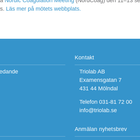
på
Nordic Coagulation Meeting
(NordCoag) den 11–13 se
rs.
Läs mer på mötets webbplats.
Kontakt
ledande
Triolab AB
Examensgatan 7
431 44 Mölndal
Telefon 031-81 72 00
info@triolab.se
Anmälan nyhetsbrev