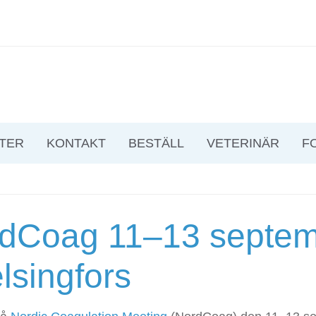
TER
KONTAKT
BESTÄLL
VETERINÄR
F
dCoag 11–13 septe
elsingfors