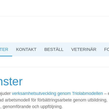
TER
KONTAKT
BESTÄLL
VETERINÄR
F
nster
rbjuder
verksamhetsutveckling genom Triolabmodellen
– 
ad arbetsmodell för förbättringsarbete genom utbildning,
, genomförande och uppföljning.