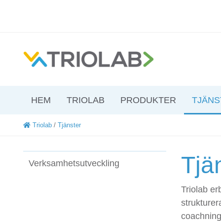
HEM
TRIOLAB
PRODUKTER
TJÄNS
Triolab
/
Tjänster
Tjä
Verksamhetsutveckling​
Triolab e
strukturer
coachning