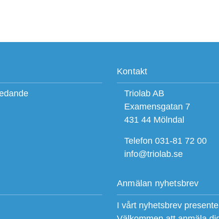
Kontakt
ledande
Triolab AB
Examensgatan 7
431 44 Mölndal
Telefon 031-81 72 00
info@triolab.se
Anmälan nyhetsbrev
I vårt nyhetsbrev present
Välkommen att anmäla di