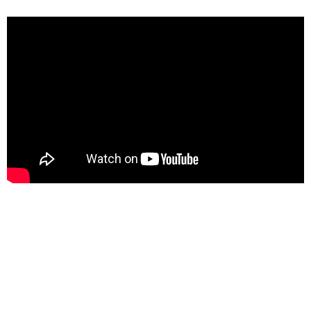
Välkommen att kontakta mig om du vill
veta mer om digital patologi från Leica