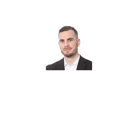
Biosystems.
Tim Hofvendahl
Produktchef
08-623 24 02
tim
.hofvendahl@triolab.se