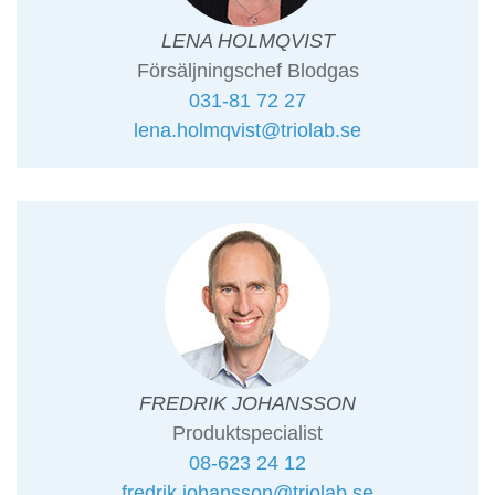
LENA HOLMQVIST
Försäljningschef Blodgas
031-81 72 27
lena.holmqvist@triolab.se
FREDRIK JOHANSSON
Produktspecialist
08-623 24 12
fredrik.johansson@triolab.se