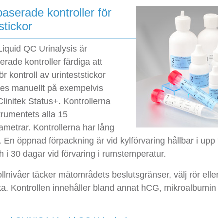
aserade kontroller för
stickor
iquid QC Urinalysis är
rade kontroller färdiga att
r kontroll av urinteststickor
es manuellt på exempelvis
linitek Status+. Kontrollerna
trumentets alla 15
ametrar. Kontrollerna har lång
. En öppnad förpackning är vid kylförvaring hållbar i upp t
 i 30 dagar vid förvaring i rumstemperatur.
llnivåer täcker mätområdets beslutsgränser, välj rör elle
ka. Kontrollen innehåller bland annat hCG, mikroalbumin