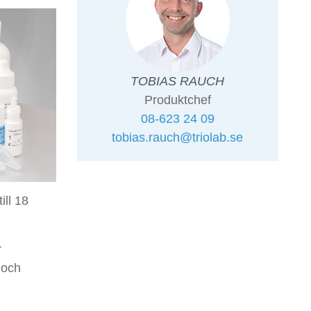
TOBIAS RAUCH
Produktchef
08-623 24 09
tobias.rauch@triolab.se
ill 18
r
 och