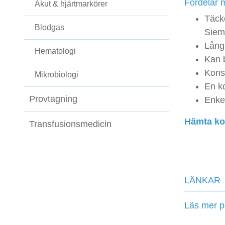
Fördelar 
Akut & hjärtmarkörer
Täck
Blodgas
Siem
Lång
Hematologi
Kan b
Konse
Mikrobiologi
En ko
Provtagning
Enkel
Hämta kon
Transfusionsmedicin
LÄNKAR
Läs mer 