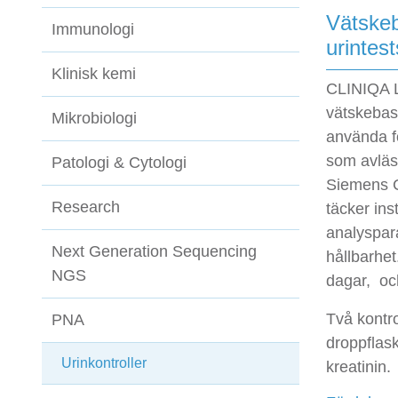
Vätskeb
Immunologi
urintest
Klinisk kemi
CLINIQA L
vätskebase
Mikrobiologi
använda fö
som avläs
Patologi & Cytologi
Siemens C
Research
täcker ins
analyspar
Next Generation Sequencing
hållbarhet
NGS
dagar, och
Två kontro
PNA
droppflas
Urinkontroller
kreatinin.