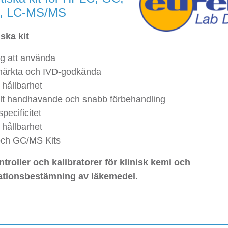
, LC-MS/MS
ska kit
ig att använda
ärkta och IVD-godkända
 hållbarhet
lt handhavande och snabb förbehandling
pecificitet
 hållbarhet
ch GC/MS Kits
troller och kalibratorer för klinisk kemi och
ationsbestämning av läkemedel.