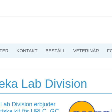
TER
KONTAKT
BESTÄLL
VETERINÄR
F
eka Lab Division
Lab Division erbjuder
tiska kit för HPLC, GC,