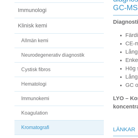
GC-MS
Immunologi
Diagnosti
Klinisk kemi
Färd
Allmän kemi
CE-m
Lång
Neurodegenerativ diagnostik
Enke
Hög s
Cystisk fibros
Lång
Hematologi
GC o
LYO – Kon
Immunokemi
koncentr
Koagulation
Kromatografi
LÄNKAR