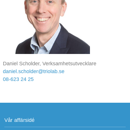
Daniel Scholder, Verksamhetsutvecklare
daniel.scholder@triolab.se
08-623 24 25
Vår affärsidé