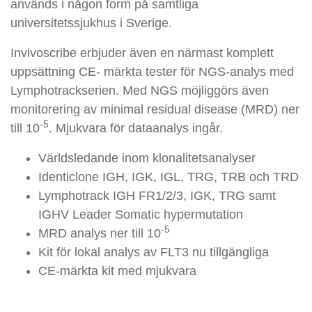
används i någon form på samtliga
universitetssjukhus i Sverige.
Invivoscribe erbjuder även en närmast komplett
uppsättning CE- märkta tester för NGS-analys med
Lymphotrackserien. Med NGS möjliggörs även
monitorering av minimal residual disease (MRD) ner
-5
till 10
. Mjukvara för dataanalys ingår.
Världsledande inom klonalitetsanalyser
Identiclone IGH, IGK, IGL, TRG, TRB och TRD
Lymphotrack IGH FR1/2/3, IGK, TRG samt
IGHV Leader Somatic hypermutation
-5
MRD analys ner till 10
Kit för lokal analys av FLT3 nu tillgängliga
CE-märkta kit med mjukvara