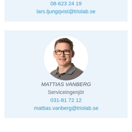
08-623 24 19
lars.ljungqvist@triolab.se
MATTIAS VANBERG
Serviceingenjör
031-81 72 12
mattias.vanberg@triolab.se