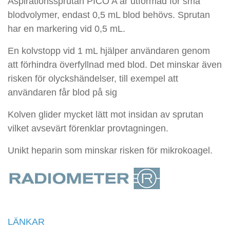
Aspirationssprutan PICO A är utformad för små
blodvolymer, endast 0,5 mL blod behövs. Sprutan
har en markering vid 0,5 mL.
En kolvstopp vid 1 mL hjälper användaren genom
att förhindra överfyllnad med blod. Det minskar även
risken för olyckshändelser, till exempel att
användaren får blod på sig
Kolven glider mycket lätt mot insidan av sprutan
vilket avsevärt förenklar provtagningen.
Unikt heparin som minskar risken för mikrokoagel.
LÄNKAR