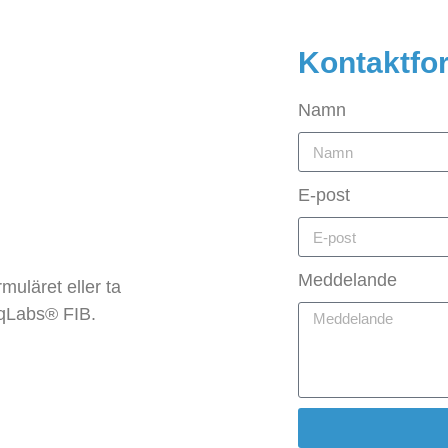
Kontaktfo
Namn
E-post
Meddelande
muläret eller ta
 qLabs® FIB.