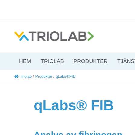
HEM
TRIOLAB
PRODUKTER
TJÄNS
Triolab
/
Produkter
/
qLabs®FIB
qLabs® FIB
Analys av fibrinogen