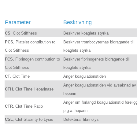
Parameter
Beskrivning
CS
, Clot Stiffness
Beskriver koaglets styrka
PCS
, Platelet contribution to
Beskriver trombocyternas bidragande till
Clot Stiffness
koaglets styrka
FCS
, Fibrinogen contribution to
Beskriver fibrinogenets bidragande till
Clot Stiffness
koaglets styrka
CT
, Clot Time
Anger koagulationstiden
Anger koagulationstiden vid avsaknad av
CTH
, Clot Time Heparinase
heparin
Anger om förlängd koagulationstid förelig
CTR
, Clot Time Ratio
p.g.a. heparin
CSL
, Clot Stability to Lysis
Detekterar fibrinolys