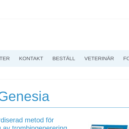
TER
KONTAKT
BESTÄLL
VETERINÄR
F
Genesia
diserad metod för
 av trombingenerering