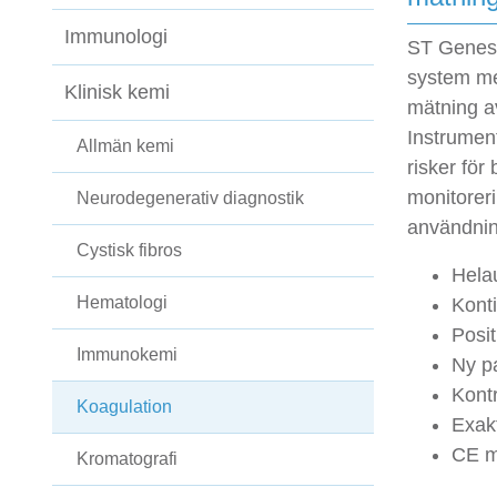
Immunologi
ST Genesi
system me
Klinisk kemi
mätning a
Instrumen
Allmän kemi
risker för
monitoreri
Neurodegenerativ diagnostik
användning
Cystisk fibros
Hela
Hematologi
Konti
Posit
Immunokemi
Ny p
Kontr
Koagulation
Exakt
CE m
Kromatografi