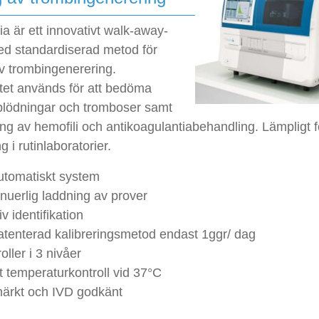
a är ett innovativt walk-away-
d standardiserad metod för
v trombingenerering.
tet används för att bedöma
 blödningar och tromboser samt
ng av hemofili och antikoagulantiabehandling. Lämpligt f
 i rutinlaboratorier.
utomatiskt system
nuerlig laddning av prover
iv identifikation
atenterad kalibreringsmetod endast 1ggr/ dag
oller i 3 nivåer
 temperaturkontroll vid 37°C
ärkt och IVD godkänt