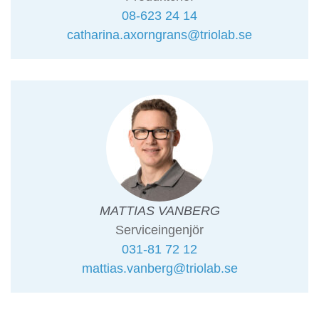
08-623 24 14
catharina.axorngrans@triolab.se
MATTIAS VANBERG
Serviceingenjör
031-81 72 12
mattias.vanberg@triolab.se