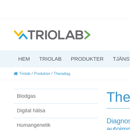
HEM
TRIOLAB
PRODUKTER
TJÄNS
Triolab
/
Produkter
/
Theradiag
The
Blodgas
Digital hälsa
Diagnos
Humangenetik
autoim