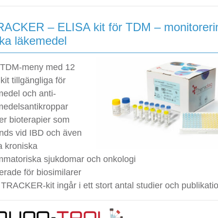
RACKER – ELISA kit för TDM – monitoreri
ska läkemedel
 TDM-meny med 12
kit tillgängliga för
medel och anti-
medelsantikroppar
er bioterapier som
nds vid IBD och även
a kroniska
ammatoriska sjukdomar och onkologi
erade för biosimilarer
TRACKER-kit ingår i ett stort antal studier och publikati