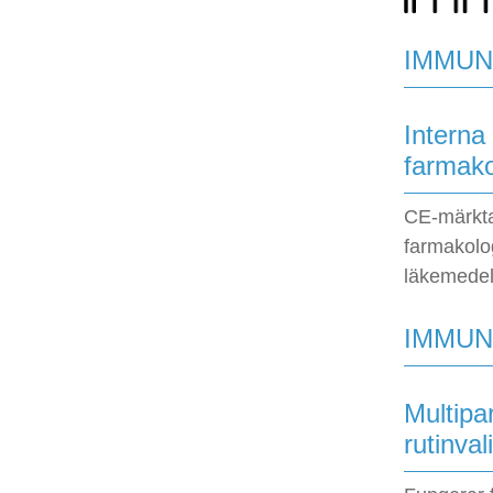
IMMUN
Interna 
farmako
CE-märkta 
farmakolo
läkemedel
IMMUNO
Multipar
rutinva