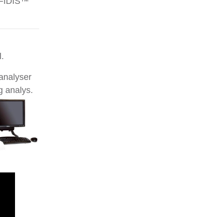
e FIDIS™
.
analyser
ig analys.