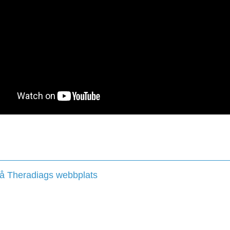
å Theradiags webbplats