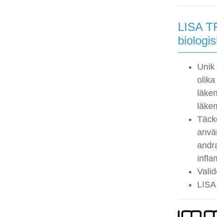
LISA T
biologi
Unik
olika 
läke
läke
Täck
anvä
andr
infl
Valid
LISA 