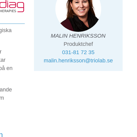
giska
MALIN HENRIKSSON
Produktchef
r
031-81 72 35
kar
malin.henriksson@triolab.se
 på en
kande
om
n