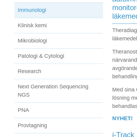
monitor
Immunologi
läkeme
Klinisk kemi
Theradiag
läkemedel
Mikrobiologi
Theranosti
Patologi & Cytologi
närvarand
avgörande 
Research
behandlin
Next Generation Sequencing
Med sina 
NGS
lösning me
behandlas
PNA
NYHET!
Provtagning
i-Track