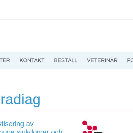
TER
KONTAKT
BESTÄLL
VETERINÄR
F
radiag
tisering av
muna sjukdomar och