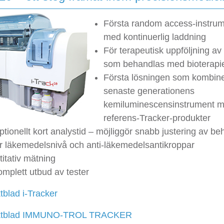
Första random access-instrum
med kontinuerlig laddning
För terapeutisk uppföljning av
som behandlas med bioterapi
Första lösningen som kombin
senaste generationens
kemiluminescensinstrument 
referens-Tracker-produkter
tionellt kort analystid – möjliggör snabb justering av be
r läkemedelsnivå och anti-läkemedelsantikroppar
itativ mätning
omplett utbud av tester
tblad i-Tracker
uktblad IMMUNO-TROL TRACKER