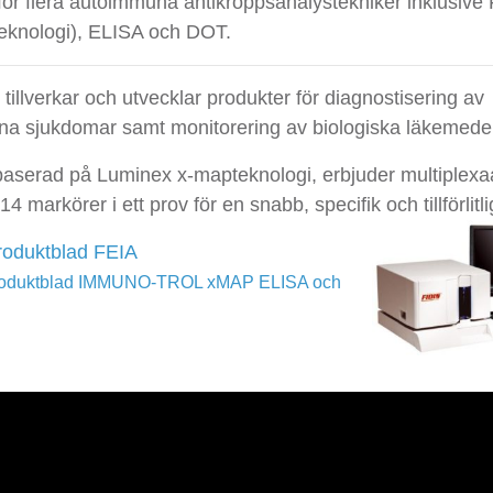
för flera autoimmuna antikroppsanalystekniker inklusiv
knologi), ELISA och DOT.
tillverkar och utvecklar produkter för diagnostisering av
a sjukdomar samt monitorering av biologiska läkemedel
baserad på Luminex x-mapteknologi, erbjuder multiplexa
 14 markörer i ett prov för en snabb, specifik och tillförlitl
roduktblad FEIA
roduktblad IMMUNO-TROL xMAP ELISA och