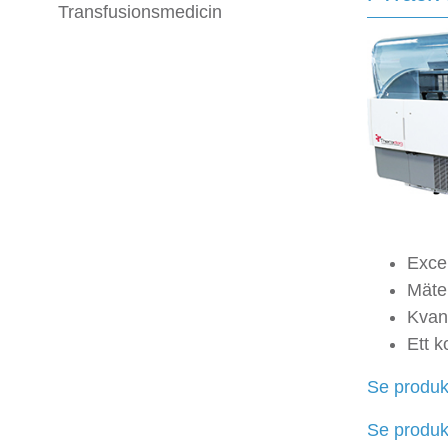
Transfusionsmedicin
Excep
Mäte
Kvant
Ett k
Se produk
Se prod