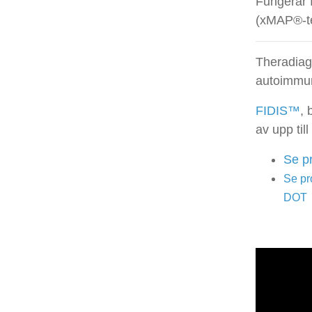
Fungerar 
(xMAP®-te
Theradiag 
autoimmun
FIDIS™
, 
av upp till
Se p
Se p
DOT