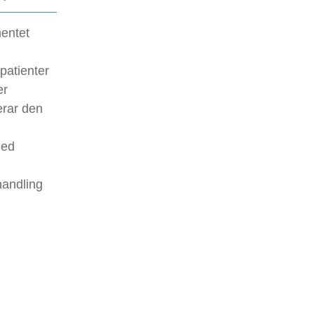
entet
 patienter
er
erar den
med
handling