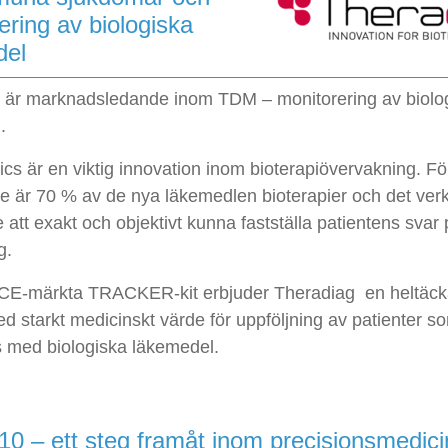
ering av biologiska
del
 är marknadsledande inom TDM – monitorering av biolo
.
cs är en viktig innovation inom bioterapiövervakning. Fö
e är 70 % av de nya läkemedlen bioterapier och det ver
att exakt och objektivt kunna fastställa patientens svar
g.
CE-märkta TRACKER-kit erbjuder Theradiag en heltäc
d starkt medicinskt värde för uppföljning av patienter s
 med biologiska läkemedel.
 10 – ett steg framåt inom precisionsmedici