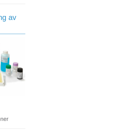
ng av
oner