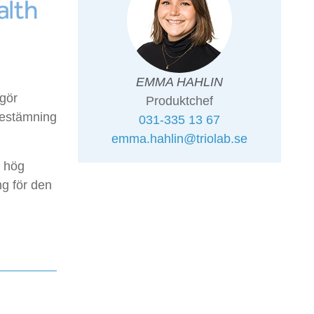
EMMA HAHLIN
ggör
Produktchef
bestämning
031-335 13 67
emma.hahlin@triolab.se
t hög
ng för den