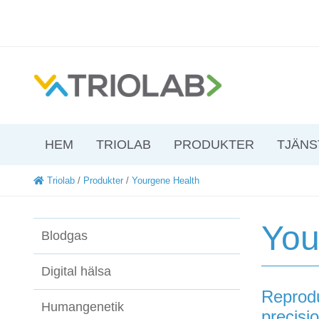
HEM
TRIOLAB
PRODUKTER
TJÄNS
Triolab
/
Produkter
/
Yourgene Health
You
Blodgas
Digital hälsa
Reprodu
Humangenetik
precisi