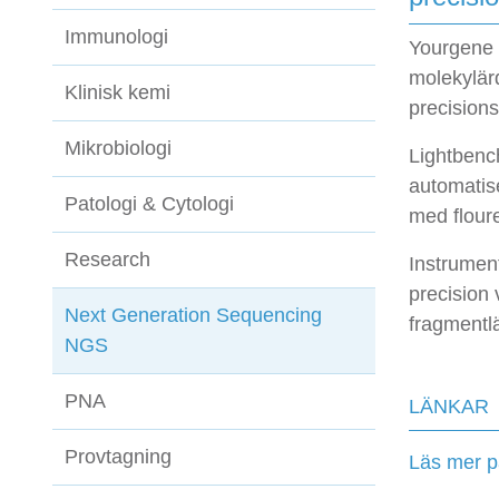
Immunologi
Yourgene 
molekylär
Klinisk kemi
precision
Mikrobiologi
Lightbenc
automatis
Patologi & Cytologi
med flour
Research
Instrumen
precision 
Next Generation Sequencing
fragmentlä
NGS
PNA
LÄNKAR
Provtagning
Läs mer p