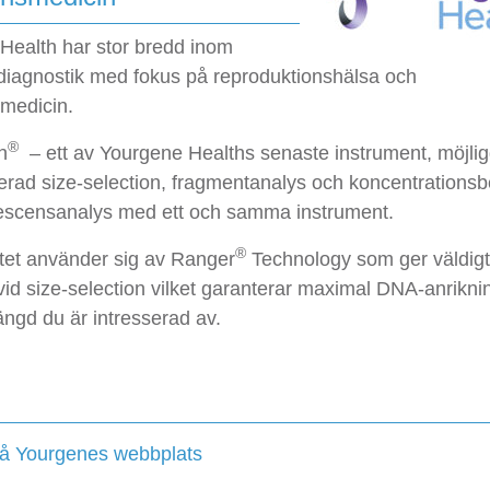
Health har stor bredd inom
diagnostik med fokus på reproduktionshälsa och
smedicin.
®
h
– ett av Yourgene Healths senaste instrument, möjli
erad size-selection, fragmentanalys och koncentrations
escensanalys med ett och samma instrument.
®
tet använder sig av Ranger
Technology som ger väldig
vid size-selection vilket garanterar maximal DNA-anrikni
ngd du är intresserad av.
å Yourgenes webbplats