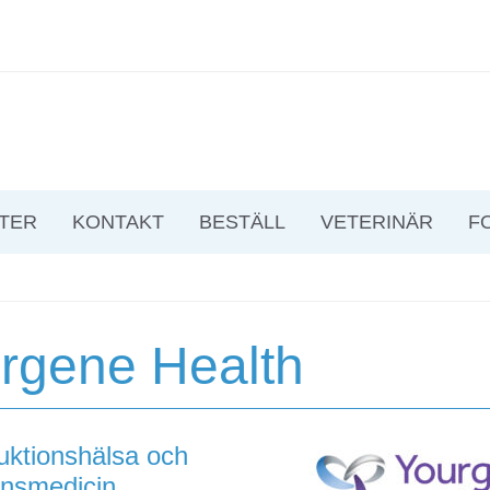
TER
KONTAKT
BESTÄLL
VETERINÄR
F
rgene Health
ktionshälsa och
onsmedicin