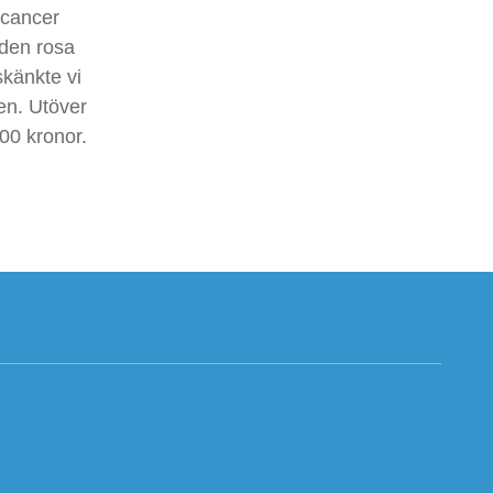
stcancer
 den rosa
skänkte vi
en. Utöver
000 kronor.