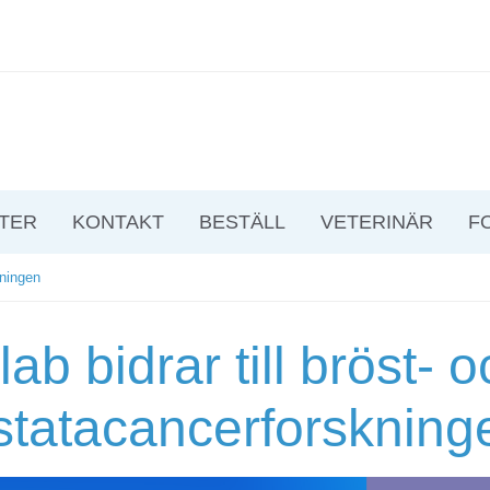
TER
KONTAKT
BESTÄLL
VETERINÄR
F
kningen
lab bidrar till bröst- 
statacancerforskning