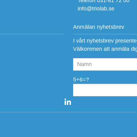
Telefon 031-81 72 00
info@triolab.se
Anmälan nyhetsbrev
I vårt nyhetsbrev present
Välkommen att anmäla di
5+6=?