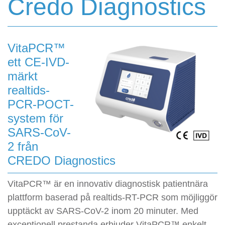
Credo Diagnostics
VitaPCR™
ett CE-IVD-
märkt
realtids-
PCR-POCT-
system för
SARS-CoV-
2 från
CREDO Diagnostics
VitaPCR™ är en innovativ diagnostisk patientnära
plattform baserad på realtids-RT-PCR som möjliggör
upptäckt av SARS-CoV-2 inom 20 minuter. Med
exceptionell prestanda erbjuder VitaPCR™ enkelt