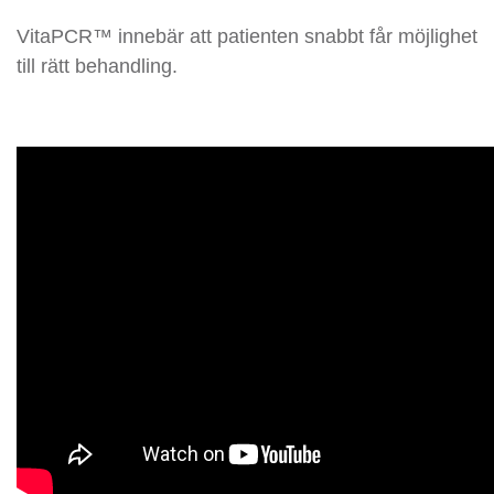
VitaPCR™ innebär att patienten snabbt får möjlighet
till rätt behandling.