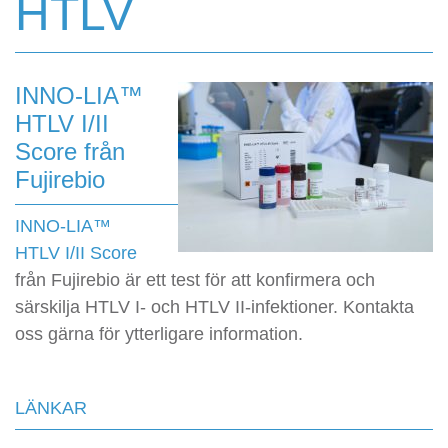
HTLV
INNO-LIA™
HTLV I/II
Score från
Fujirebio
INNO-LIA™
HTLV I/II Score
från Fujirebio är ett test för att konfirmera och
särskilja HTLV I- och HTLV II-infektioner. Kontakta
oss gärna för ytterligare information.
LÄNKAR