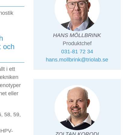
nostik
HANS MÖLLBRINK
h
Produktchef
t och
031-81 72 34
hans.mollbrink@triolab.se
t i ett
tekniken
genotyper
et eller
, 58, 59,
k HPV-
ZOLTAN KORODI