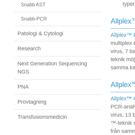
typer
Snabb AST
Snabb-PCR
Allplex
Patologi & Cytologi
Allplex™ 
multiplex 
Research
virus, 7 
teknik möj
Next Generation Sequencing
samma ka
NGS
Allplex
PNA
Allplex
™
G
Provtagning
PCR-analy
virus, 13
Transfusionsmedicin
™-teknik m
från samm