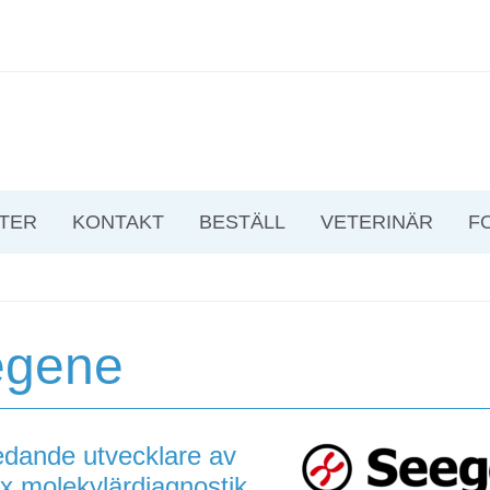
TER
KONTAKT
BESTÄLL
VETERINÄR
F
egene
edande utvecklare av
ex molekylärdiagnostik