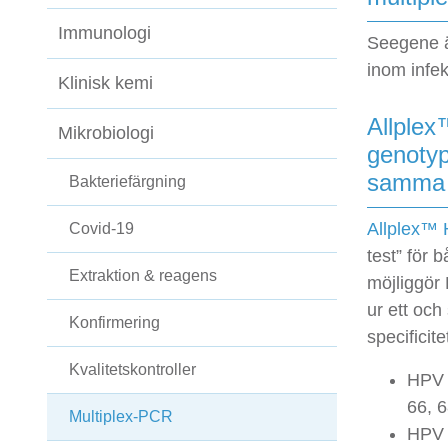
Immunologi
Seegene ä
inom infe
Klinisk kemi
Allplex
Mikrobiologi
genotyp
samma 
Bakteriefärgning
Allplex™
Covid-19
test” för 
Extraktion & reagens
möjliggör
ur ett oc
Konfirmering
specificite
Kvalitetskontroller
HPV H
66, 6
Multiplex-PCR
HPV 2