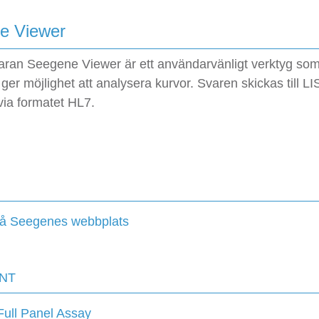
e Viewer
ran Seegene Viewer är ett användarvänligt verktyg so
 ger möjlighet att analysera kurvor. Svaren skickas till LI
via formatet HL7.
på Seegenes webbplats
NT
 Full Panel Assay