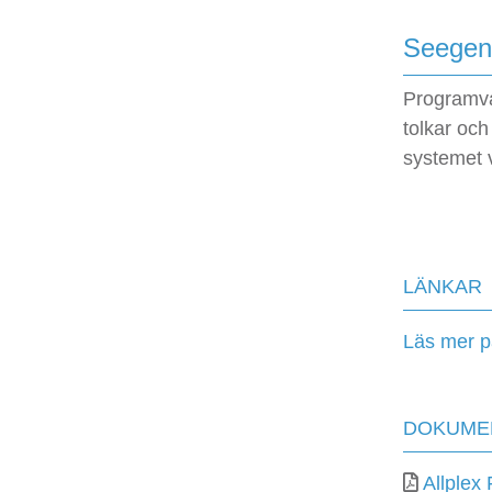
Seegen
Programva
tolkar och
systemet 
LÄNKAR
Läs mer 
DOKUME
Allplex