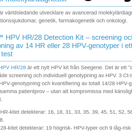
r världsledande utvecklare av avancerad molekylärdiag
ktionssjukdomar, genetik, farmakogenetik och onkologi.
™ HPV HR/28 Detection Kit – screening oc
ning av 14 HR eller 28 HPV-genotyper i et
test
 HPV HR/28
är ett nytt HPV kit från Seegene. Det är ett ”all
både screening och individuell genotypning av HPV. 3 Ct-
 HPV-genotypning och kvantifiering av totalt 14/28 HPV-
h samma patientprov – utan att kompromissa med känsligh
t.
R-kitet detekterar: 16, 18, 31, 33, 35, 39, 45, 51, 52, 56
8.
8-kitet detekterar: 19 högrisk- HPV-typer och 9 låg-ris