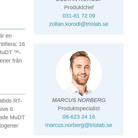
Produktchef
031-81 72 09
zoltan.korodi@triolab.se
är en
tifiera; 16
e MuDT ™-
gener från
MARCUS NORBERG
altids RT-
Produktspecialist
sive 6
08-623 24 16
klade MuDT
marcus.norberg@triolab.se
atogener