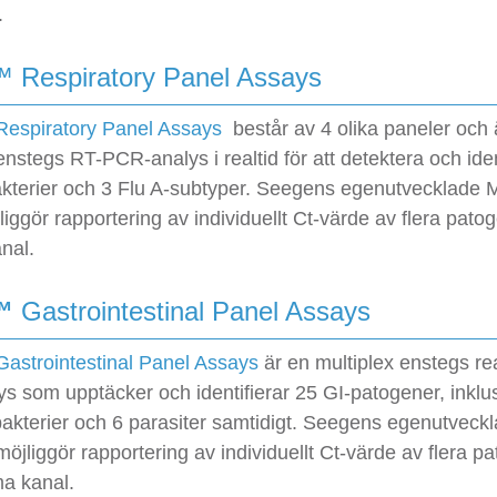
.
™ Respiratory Panel Assays
Respiratory Panel Assays
består av 4 olika paneler och 
enstegs RT-PCR-analys i realtid för att detektera och iden
bakterier och 3 Flu A-subtyper. Seegens egenutvecklad
liggör rapportering av individuellt Ct-värde av flera pato
nal.
™
Gastrointestinal Panel Assays
astrointestinal Panel Assays
är en multiplex enstegs re
s som upptäcker och identifierar 25 GI-patogener, inklu
 bakterier och 6 parasiter samtidigt. Seegens egenutvec
öjliggör rapportering av individuellt Ct-värde av flera p
a kanal.