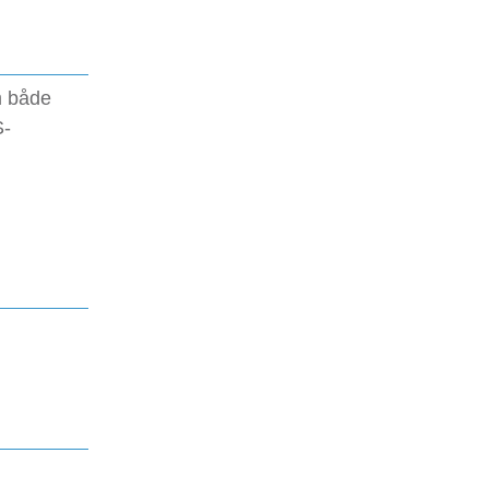
m både
S-