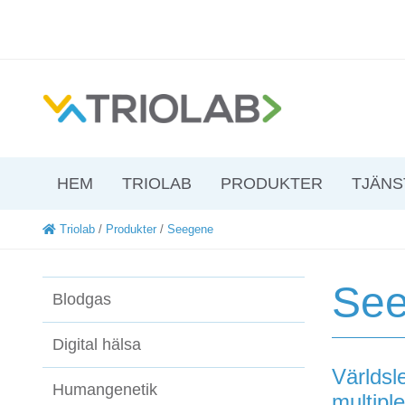
HEM
TRIOLAB
PRODUKTER
TJÄNS
Triolab
/
Produkter
/
Seegene
Se
Blodgas
Digital hälsa
Världsl
Humangenetik
multipl