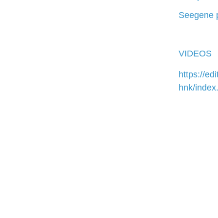
Seegene p
VIDEOS
https://ed
hnk/index