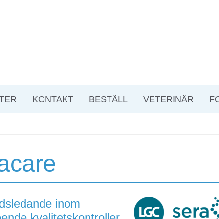
TER
KONTAKT
BESTÄLL
VETERINÄR
F
acare
dsledande inom
oende kvalitetskontroller