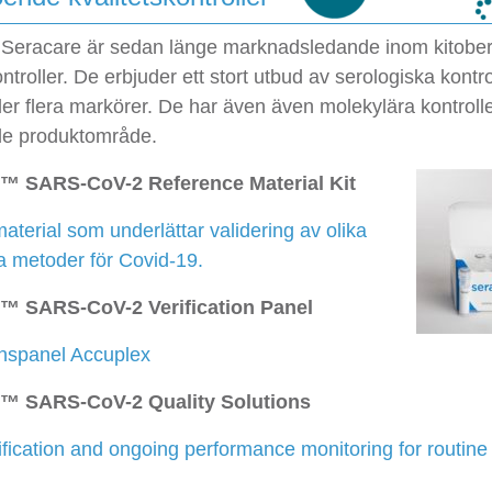
 Seracare är sedan länge marknadsledande inom kitobe
ontroller. De erbjuder ett stort utbud av serologiska kontr
er flera markörer. De har även även molekylära kontroll
de produktområde.
™ SARS-CoV-2 Reference Material Kit
terial som underlättar validering av olika
a metoder för Covid-19.
™ SARS-CoV-2 Verification Panel
onspanel Accuplex
™ SARS-CoV-2 Quality Solutions
fication and ongoing performance monitoring for routine 