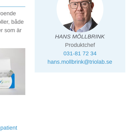
roende
oller, både
er som är
HANS MÖLLBRINK
Produktchef
031-81 72 34
hans.mollbrink@triolab.se
patient