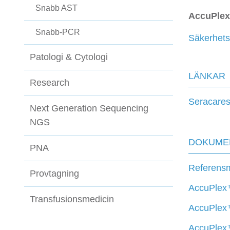
Snabb AST
AccuPlex
Snabb-PCR
Säkerhets
Patologi & Cytologi
LÄNKAR
Research
Seracares
Next Generation Sequencing
NGS
DOKUME
PNA
Referensma
Provtagning
AccuPlex™
Transfusionsmedicin
AccuPlex
AccuPlex