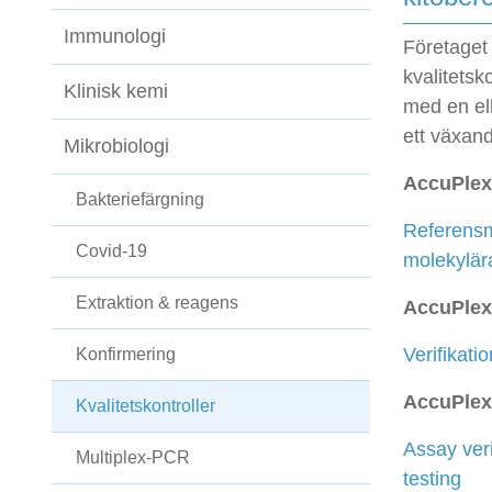
Immunologi
Företaget
kvalitetsk
Klinisk kemi
med en ell
ett växan
Mikrobiologi
AccuPlex
Bakteriefärgning
Referensma
Covid-19
molekylär
Extraktion & reagens
AccuPlex
Verifikati
Konfirmering
AccuPlex
Kvalitetskontroller
Assay veri
Multiplex-PCR
testing