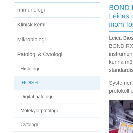
BOND 
Immunologi
Leicas 
inom fo
Klinisk kemi
Leica Bio
Mikrobiologi
BOND RX 
instrument
Patologi & Cytologi
kunna möt
Histologi
standardis
Systemen 
IHC/ISH
protokoll 
Digital patologi
Molekylärpatologi
Cytologi