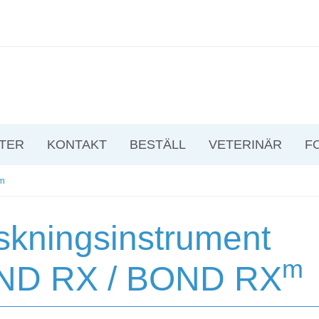
TER
KONTAKT
BESTÄLL
VETERINÄR
F
Xm
skningsinstrument
m
ND RX / BOND RX