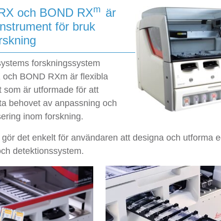
m
RX och BOND RX
är
instrument för bruk
rskning
systems forskningssystem
och BOND RXm är flexibla
 som är utformade för att
a behovet av anpassning och
ering inom forskning.
gör det enkelt för användaren att designa och utforma 
och detektionssystem.