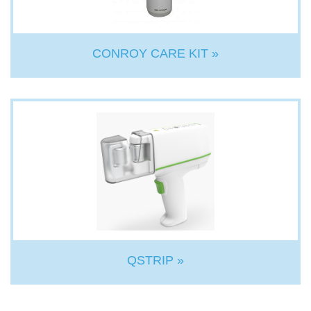
CONROY CARE KIT »
QSTRIP »