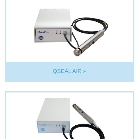
QSEAL AIR »