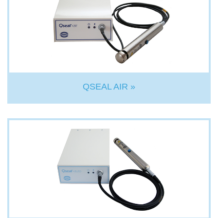
QSEAL AIR »