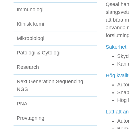
Qseal han
Immunologi
slangsvets
att bära m
Klinisk kemi
använda 
förslutnin
Mikrobiologi
Säkerhet
Patologi & Cytologi
Skyd
Kan a
Research
Hög kvalit
Next Generation Sequencing
Autom
NGS
Snabb
Hög k
PNA
Lätt att a
Provtagning
Auto
Bärb