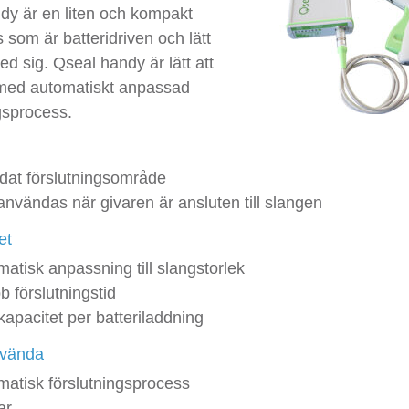
dy är en liten och kompakt
 som är batteridriven och lätt
ed sig. Qseal handy är lätt att
med automatiskt anpassad
gsprocess.
dat förslutningsområde
nvändas när givaren är ansluten till slangen
et
atisk anpassning till slangstorlek
 förslutningstid
apacitet per batteriladdning
nvända
matisk förslutningsprocess
ar