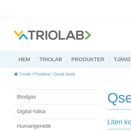
HEM
TRIOLAB
PRODUKTER
TJÄNS
Triolab
/
Produkter
/
Qseal handy
Qse
Blodgas
Digital hälsa
Liten k
Humangenetik