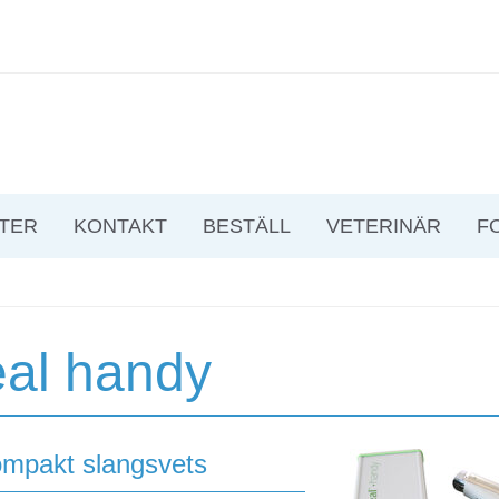
TER
KONTAKT
BESTÄLL
VETERINÄR
F
al handy
ompakt slangsvets