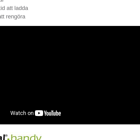
tid att ladda
att rengöra